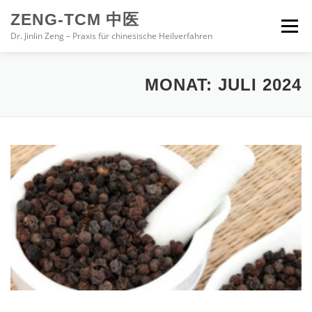
Zum
ZENG-TCM 中医
Inhalt
Menü
springen
Dr. Jinlin Zeng – Praxis für chinesische Heilverfahren
HOME
PRAXIS
BEHANDLUNG
MONAT:
JULI 2024
CHINESISCHE MEDIZIN
ZUR PERSON
IMPRESSUM