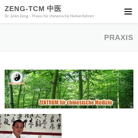
Zum
ZENG-TCM 中医
Inhalt
Menü
springen
Dr. Jinlin Zeng – Praxis für chinesische Heilverfahren
HOME
PRAXIS
BEHANDLUNG
PRAXIS
CHINESISCHE MEDIZIN
ZUR PERSON
IMPRESSUM