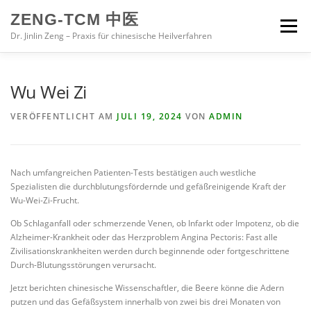
Zum
ZENG-TCM 中医
Inhalt
Menü
springen
Dr. Jinlin Zeng – Praxis für chinesische Heilverfahren
HOME
PRAXIS
BEHANDLUNG
Wu Wei Zi
VERÖFFENTLICHT AM
JULI 19, 2024
VON
ADMIN
CHINESISCHE MEDIZIN
ZUR PERSON
Nach umfangreichen Patienten-Tests bestätigen auch westliche
IMPRESSUM
Spezialisten die durchblutungsfördernde und gefäßreinigende Kraft der
Wu-Wei-Zi-Frucht.
Ob Schlaganfall oder schmerzende Venen, ob Infarkt oder Impotenz, ob die
Alzheimer-Krankheit oder das Herzproblem Angina Pectoris: Fast alle
Zivilisationskrankheiten werden durch beginnende oder fortgeschrittene
Durch-Blutungsstörungen verursacht.
Jetzt berichten chinesische Wissenschaftler, die Beere könne die Adern
putzen und das Gefäßsystem innerhalb von zwei bis drei Monaten von